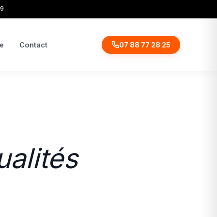
19
ue
Contact
07 88 77 28 25
ualités
miser vos