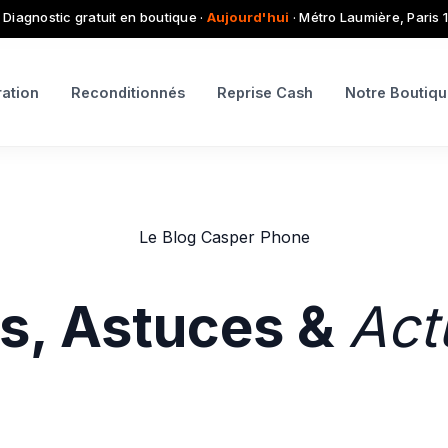
 Diagnostic gratuit en boutique ·
Aujourd'hui
· Métro Laumière, Paris 
ation
Reconditionnés
Reprise Cash
Notre Boutiq
Le Blog Casper Phone
s, Astuces &
Act
que vous devez savoir pour entretenir, réparer et opti
appareils tech.