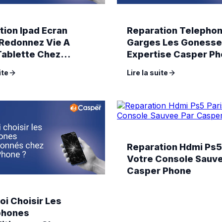
tion Ipad Ecran
Reparation Telepho
Redonnez Vie A
Garges Les Gonesse
Tablette Chez
Expertise Casper Ph
 Phone
Paris 19
ite
Lire la suite
Reparation Hdmi Ps5
Votre Console Sauve
Casper Phone
oi Choisir Les
phones