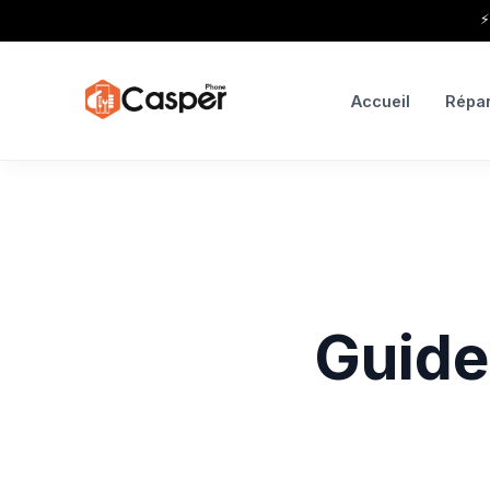
⚡
Accueil
Répar
Guide
Tout ce 