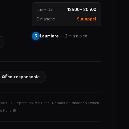
Lun – Dim
12h00 – 20h00
Dimanche
Sur appel
5
Laumière
— 2 min à pied
♻️
Éco-responsable
Paris 19
·
Réparation PS5 Paris
·
Réparation Nintendo Switch
e Paris 19