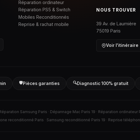
Réparation ordinateur
Réparation PS5 & Switch
NOUS TROUVER
Mobiles Reconditionnés
39 Av. de Laumière
Reprise & rachat mobile
75019
Paris
Voir l'itinéraire
🛡️
🔍
min
Pièces garanties
Diagnostic 100% gratuit
Réparation Samsung Paris
·
Dépannage Mac Paris 19
·
Réparation ordinateur 
hone reconditionné Paris
·
Samsung reconditionné Paris 19
·
Reprise téléphon