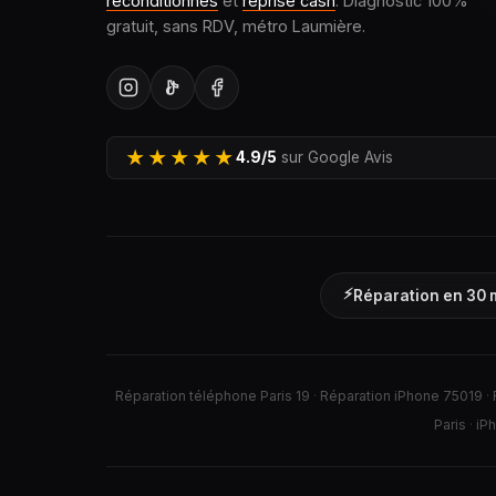
reconditionnés
et
reprise cash
. Diagnostic 100%
gratuit, sans RDV, métro Laumière.
★★★★★
4.9/5
sur Google Avis
⚡
Réparation en 30 
Réparation téléphone Paris 19
·
Réparation iPhone 75019
·
Paris
·
iP